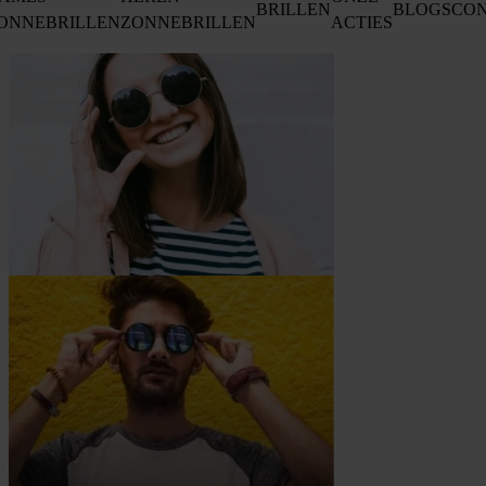
BRILLEN
BLOGS
CO
ONNEBRILLEN
ZONNEBRILLEN
ACTIES