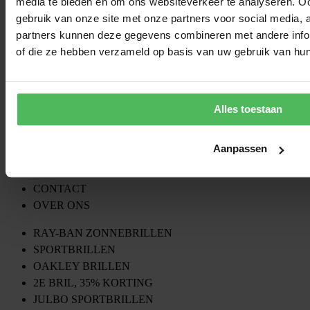
media te bieden en om ons websiteverkeer te analyseren. Oo
gebruik van onze site met onze partners voor social media,
partners kunnen deze gegevens combineren met andere inform
of die ze hebben verzameld op basis van uw gebruik van hun
Deskundig advies?
Alles toestaan
Onze opticiens adviseren graag.
ONZE ACTIES
Aanpassen
VERZENDING & RETOUR
VEELGESTELDE VRAGEN
CONTACT
OVER ONS
RAY-BAN ZONNEBRILLEN
SPORTBRILLEN
OAKLEY BRILLEN
2E BRIL, 35% KORTING
JULBO SPORTBRILLEN