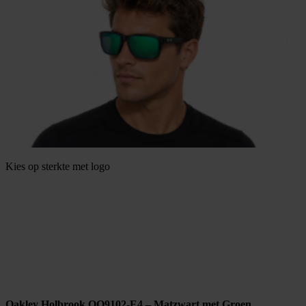
Kies op sterkte met logo
Oakley Holbrook OO9102-E4 – Matzwart met Groen