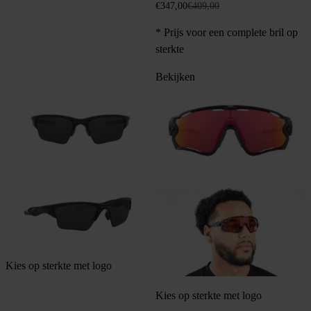
Oorspronkelijke
Huidige
€
347,00
€
409,00
prijs
prijs
* Prijs voor een complete bril op
was:
is:
€409,00.
€347,00.
sterkte
Bekijken
Kies op sterkte met logo
Kies op sterkte met logo