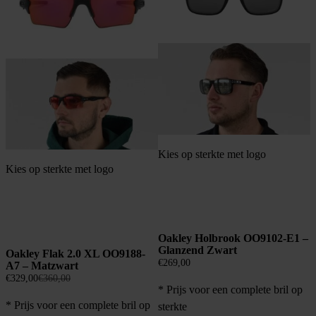
Kies op sterkte met logo
Kies op sterkte met logo
Oakley Holbrook OO9102-E1 –
Glanzend Zwart
Oakley Flak 2.0 XL OO9188-
€
269,00
A7 – Matzwart
Oorspronkelijke
Huidige
€
329,00
€
360,00
* Prijs voor een complete bril op
prijs
prijs
* Prijs voor een complete bril op
was:
is:
sterkte