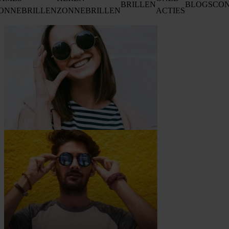
BRILLEN
BLOGS
CO
ONNEBRILLEN
ZONNEBRILLEN
ACTIES