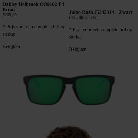
Oakley Holbrook OO9102-F4 –
Bruin
Julbo Rush J5343314 – Zwart
€
269,00
Oorspronkelijke
Huidige
€
347,00
€
409,00
prijs
prijs
* Prijs voor een complete bril op
* Prijs voor een complete bril op
was:
is:
sterkte
€409,00.
€347,00.
sterkte
Bekijken
Bekijken