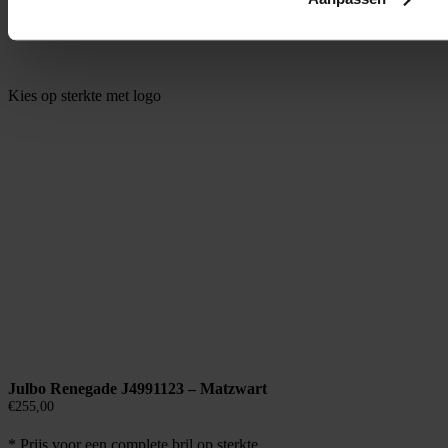
Kies op sterkte met logo
Julbo Renegade J4991123 – Matzwart
€
255,00
* Prijs voor een complete bril op sterkte