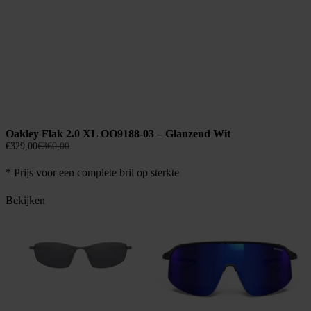
Oakley Flak 2.0 XL OO9188-03 – Glanzend Wit
Oorspronkelijke
Huidige
€
329,00
€
360,00
prijs
prijs
* Prijs voor een complete bril op sterkte
was:
is:
€360,00.
€329,00.
Bekijken