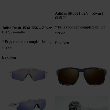
Adidas SP0091-02N – Zwart
€
145,00
* Prijs voor een complete bril op
Julbo Rush J5341556 – Zilver
Oorspronkelijke
Huidige
€
347,00
€
409,00
sterkte
prijs
prijs
* Prijs voor een complete bril op
was:
is:
Bekijken
€409,00.
€347,00.
sterkte
Bekijken