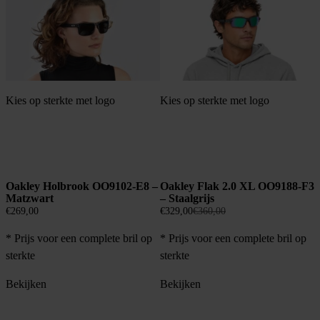
Kies op sterkte met logo
Kies op sterkte met logo
Oakley Holbrook OO9102-E8 –
Oakley Flak 2.0 XL OO9188-F3
Matzwart
– Staalgrijs
Oorspronkelijke
Huidige
€
269,00
€
329,00
€
360,00
prijs
prijs
* Prijs voor een complete bril op
* Prijs voor een complete bril op
was:
is:
€360,00.
€329,00.
sterkte
sterkte
Bekijken
Bekijken