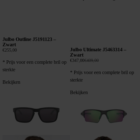
Julbo Outline J5191123 –
Zwart
Julbo Ultimate J5463314 –
€
255,00
Zwart
Oorspronkelijke
Huidige
€
347,00
€
409,00
* Prijs voor een complete bril op
prijs
prijs
sterkte
* Prijs voor een complete bril op
was:
is:
€409,00.
€347,00.
sterkte
Bekijken
Bekijken