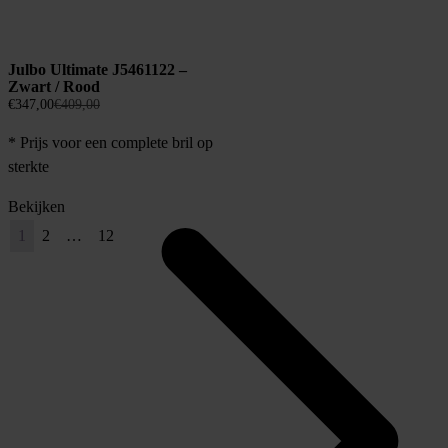
Julbo Ultimate J5461122 –
Zwart / Rood
Oorspronkelijke
Huidige
€
347,00
€
409,00
prijs
prijs
* Prijs voor een complete bril op
was:
is:
€409,00.
€347,00.
sterkte
Bekijken
1
2
…
12