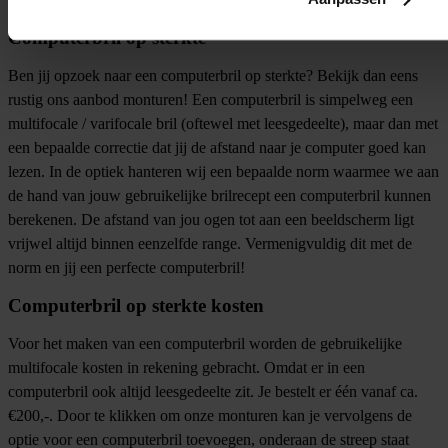
Computerbril op sterkte
Ben jij opzoek naar een computerbril op sterkte? Bekijk dan eens
rustig ons aanbod monturen! Een computerbril is simpelweg een
multifocale / varifocale bril (oftewel met leesgedeelte), maar dan met
een bepaalde correctie dat jij de afstand naar je computer goed kan
lezen. In de optiek hanteren wij een bepaalde norm waarmee we aan
de hand van jouw gebruikelijke brilrecept een computerbril kunnen
berekenen. De afstand van jou ogen tot aan een beeldscherm ligt
vrijwel altijd binnen eenzelfde range. Vermenigvuldig dit met de
norm en jij een perfecte computerbril!
Computerbril op sterkte kosten
Voor het maken van een computerbril worden de gebruikelijke
multifocale kosten in rekening gebracht. Omdat er in een
computerbril ook altijd leesgedeelte zit. Je bestelt er één vanaf ca.
€200,-. Door te klikken om onze monturen kan je vervolgens de
optie voor een computerbril toevoegen, onderaan de streep staat