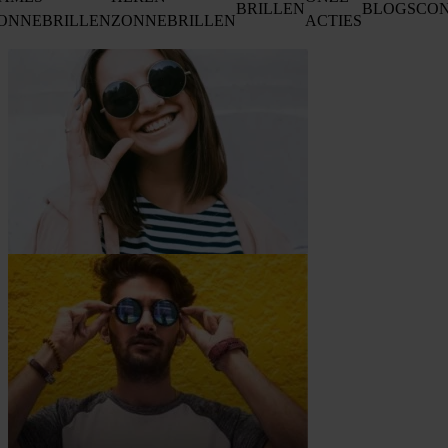
BRILLEN
BLOGS
CO
ONNEBRILLEN
ZONNEBRILLEN
ACTIES