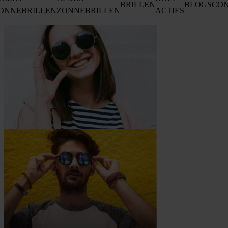
BRILLEN
BLOGS
CO
ONNEBRILLEN
ZONNEBRILLEN
ACTIES