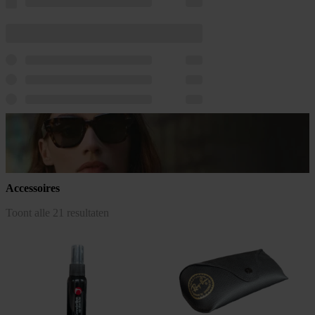
Accessoires
Gesorteerd
Toont alle 21 resultaten
op
populariteit