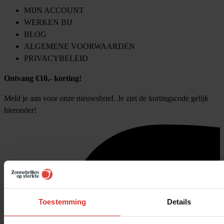
MIJN ACCOUNT
WERKEN BIJ
BLOG
ALGEMENE VOORWAARDEN
PRIVACYBELEID
Ontvang €10,- korting!
Meld je aan voor onze nieuwsbrief. Je ziet de kortingscode gelijk
hieronder!
Toestemming
Details