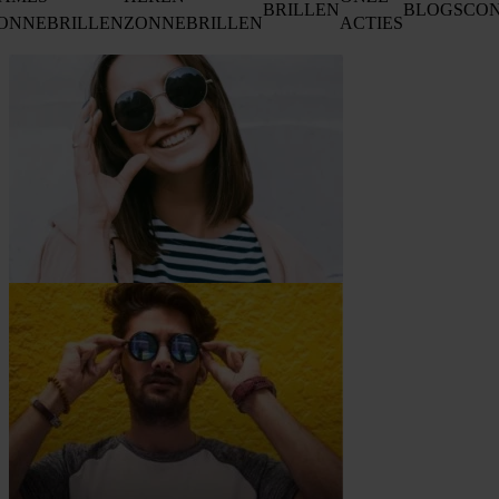
BRILLEN
BLOGS
CO
ONNEBRILLEN
ZONNEBRILLEN
ACTIES