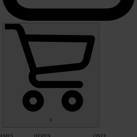
0
AMES
HEREN
ONZE