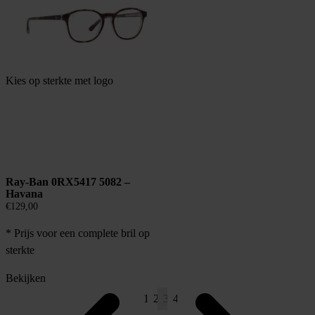
Kies op sterkte met logo
Ray-Ban 0RX5417 5082 –
Havana
€
129,00
* Prijs voor een complete bril op
sterkte
Bekijken
1
2
3
4