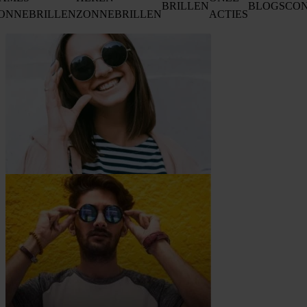
BRILLEN
BLOGS
CO
ONNEBRILLEN
ZONNEBRILLEN
ACTIES