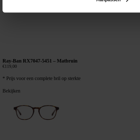
Ray-Ban RX7047-5451 – Matbruin
€
119,00
* Prijs voor een complete bril op sterkte
Bekijken