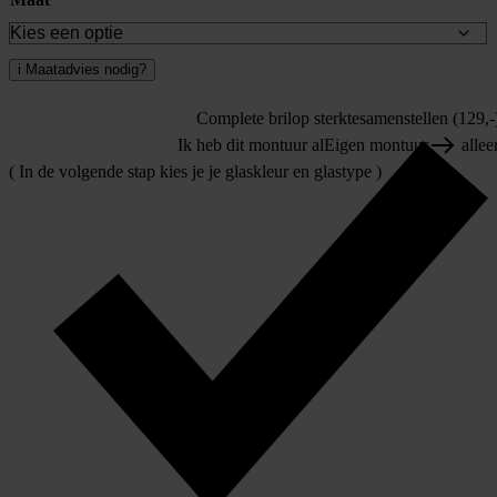
i
Maatadvies nodig?
Complete bril
op sterkte
samenstellen (129,-
Ik heb dit montuur al
Eigen montuur
allee
( In de volgende stap kies je je glaskleur en glastype )