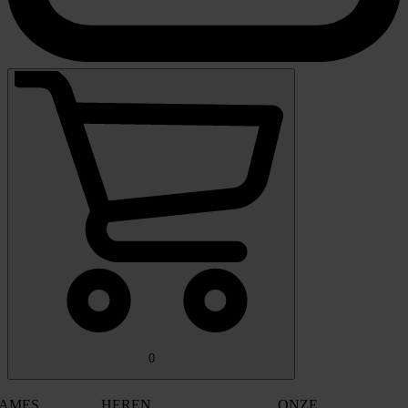
0
AMES
HEREN
ONZE