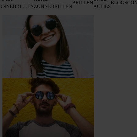
BRILLEN
BLOGS
CO
ONNEBRILLEN
ZONNEBRILLEN
ACTIES