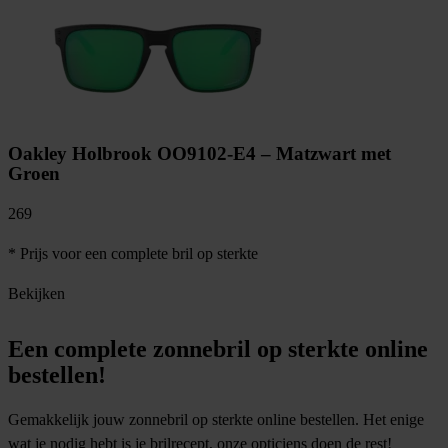
Oakley Holbrook OO9102-E4 – Matzwart met
Groen
269
1
* Prijs voor een complete bril op sterkte
*
Bekijken
B
Een
complete
zonnebril op sterkte online
bestellen!
Gemakkelijk jouw zonnebril op sterkte online bestellen. Het enige
wat je nodig hebt is je brilrecept, onze opticiens doen de rest!