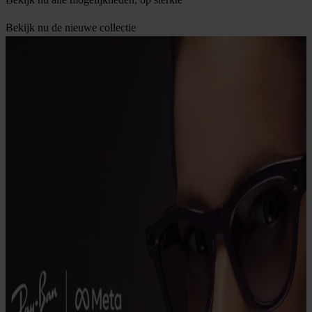
Bekijk nu de collectie
Bekijk nu de nieuwe collectie
Bekijk nu het aanbod