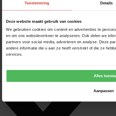
jouw kijkoplossing.
Toestemming
Details
Zonnebril op sterkte online bestellen?
Of je nu op zoek bent naar een zonnebril met ronde glazen, zwarte
Deze website maakt gebruik van cookies
zonnebrillen, titanium zonnebrillen of transparante zonnebrillen: wij
We gebruiken cookies om content en advertenties te personal
hebben ze allemaal in huis. Bestel eenvoudig online je nieuwe
en om ons websiteverkeer te analyseren. Ook delen we infor
zonnebril bij zonnebrillenopsterkte.nl.
partners voor social media, adverteren en analyse. Deze p
andere informatie die u aan ze heeft verstrekt of die ze he
services.
Alles toesta
Aanpassen