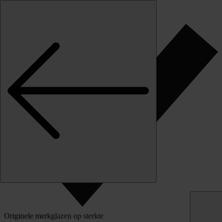
Skip to content
Klantbeoordeling
Originele merkglazen op sterkte