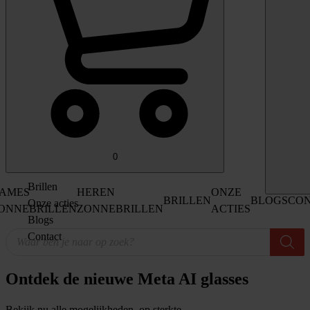
0
Brillen
AMES
HEREN
ONZE
BRILLEN
BLOGS
CO
Onze acties
ONNEBRILLEN
ZONNEBRILLEN
ACTIES
Blogs
Producten
Contact
zoeken
Ontdek de nieuwe Meta AI glasses
Bekijk nu alle mogelijkheden, op sterkte