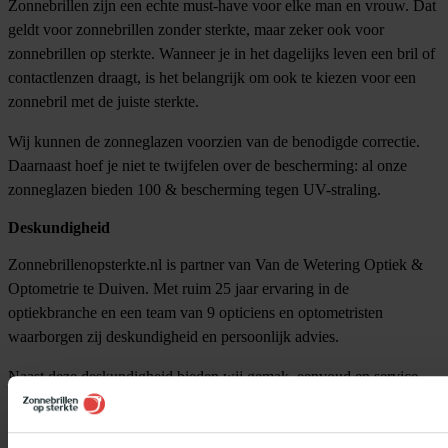
Zonnebrillen zijn een echte must-have voor elke man en vrouw. Dat
geldt voor zonnebrillen zonder sterkte, maar zeker ook voor
zonnebrillen op sterkte. Wanneer je in het dagelijks leven een bril of
contactlenzen draagt, is het belangrijk om ook te kiezen voor een
zonnebril met de juiste sterkte.
Wij kunnen de zonneglazen voorzien van de benodigde correctie.
Daarnaast hoef je niet te twijfelen over de bescherming: al onze
zonneglazen bieden 100 & bescherming tegen UV-straling.
Deskundigheid
Zonnebrillenopsterkte.nl is partner van Van de Wetering Optiek &
Optometrie te Duiven. Met ruim 25 jaar ervaring in de
optiekbranche en een team van 9 opticiens en optometristen
waarborgen zij deskundigheid en persoonlijk advies.
Naast deze deskundigheid bieden wij gemak, eenvoud en service.
Het bestellen van een montuur op sterkte maken wij zo eenvoudig
mogelijk, zodat jij volledig wordt ontzorgd en kunt genieten van