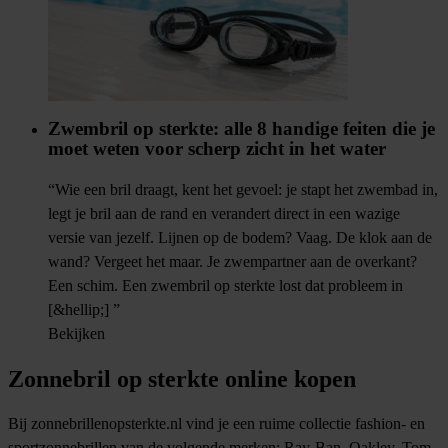
Zwembril op sterkte: alle 8 handige feiten die je
moet weten voor scherp zicht in het water
“Wie een bril draagt, kent het gevoel: je stapt het zwembad in,
legt je bril aan de rand en verandert direct in een wazige
versie van jezelf. Lijnen op de bodem? Vaag. De klok aan de
wand? Vergeet het maar. Je zwempartner aan de overkant?
Een schim. Een zwembril op sterkte lost dat probleem in
[&hellip;] ”
Bekijken
Zonnebril op sterkte online kopen
Bij zonnebrillenopsterkte.nl vind je een ruime collectie fashion- en
sportzonnebrillen van de volgende merken:
Ray-Ban
,
Oakley
,
Tom