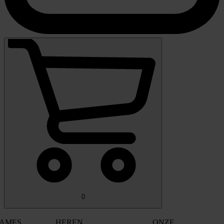
0
AMES
HEREN
ONZE