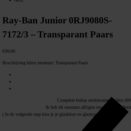
Next
Ray-Ban Junior 0RJ9080S-
7172/3 – Transparant Paars
€
99,00
Beschrijving kleur montuur:
Transparant Paars
Complete bril
op sterkte
samenstellen (99,
Ik heb dit montuur al
Eigen montuur
allee
( In de volgende stap kies je je glaskleur en glastype )