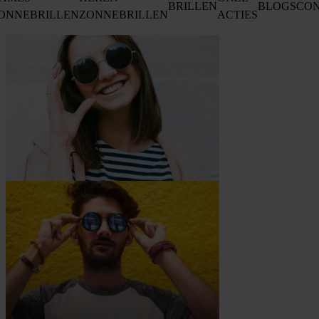
BRILLEN
BLOGS
CO
ONNEBRILLEN
ZONNEBRILLEN
ACTIES