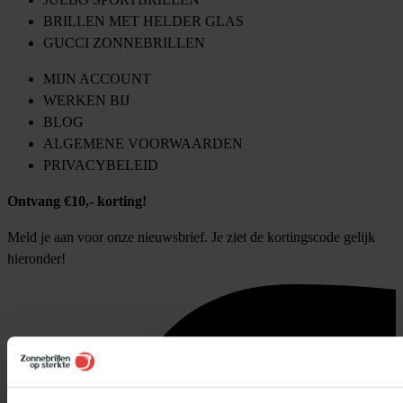
BRILLEN MET HELDER GLAS
GUCCI ZONNEBRILLEN
MIJN ACCOUNT
WERKEN BIJ
BLOG
ALGEMENE VOORWAARDEN
PRIVACYBELEID
Ontvang €10,- korting!
Meld je aan voor onze nieuwsbrief. Je ziet de kortingscode gelijk
hieronder!