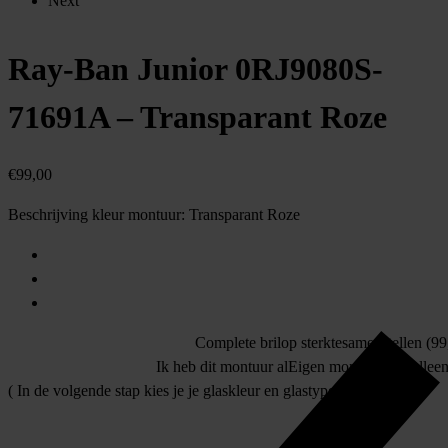
Next
Ray-Ban Junior 0RJ9080S-
71691A – Transparant Roze
€
99,00
Beschrijving kleur montuur:
Transparant Roze
Complete bril
op sterkte
samenstellen (99,
Ik heb dit montuur al
Eigen montuur
allee
( In de volgende stap kies je je glaskleur en glastype )