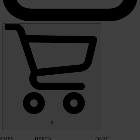
0
AMES
HEREN
ONZE