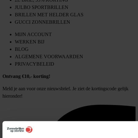
JULBO SPORTBRILLEN
BRILLEN MET HELDER GLAS
GUCCI ZONNEBRILLEN
MIJN ACCOUNT
WERKEN BIJ
BLOG
ALGEMENE VOORWAARDEN
PRIVACYBELEID
Ontvang €10,- korting!
Meld je aan voor onze nieuwsbrief. Je ziet de kortingscode gelijk
hieronder!