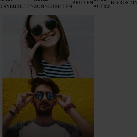
BRILLEN
BLOGS
CO
ONNEBRILLEN
ZONNEBRILLEN
ACTIES