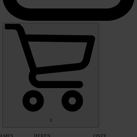
0
AMES
HEREN
ONZE