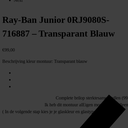
Next
Ray-Ban Junior 0RJ9080S-
716887 – Transparant Blauw
€
99,00
Beschrijving kleur montuur:
Transparant blauw
Complete bril
op sterkte
samenstellen (99,
Ik heb dit montuur al
Eigen montuur
allee
( In de volgende stap kies je je glaskleur en glastype )