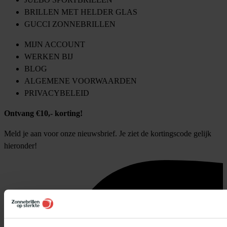
BRILLEN MET HELDER GLAS
GUCCI ZONNEBRILLEN
MIJN ACCOUNT
WERKEN BIJ
BLOG
ALGEMENE VOORWAARDEN
PRIVACYBELEID
Ontvang €10,- korting!
Meld je aan voor onze nieuwsbrief. Je ziet de kortingscode gelijk
hieronder!