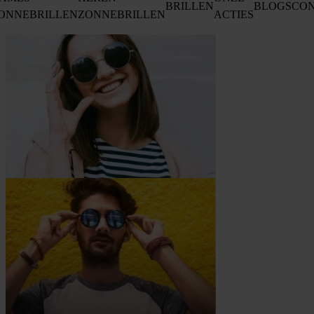
BRILLEN
BLOGS
CO
ONNEBRILLEN
ZONNEBRILLEN
ACTIES