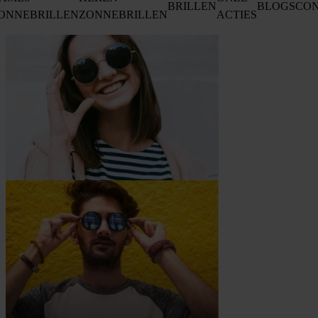
BRILLEN
BLOGS
CO
ONNEBRILLEN
ZONNEBRILLEN
ACTIES