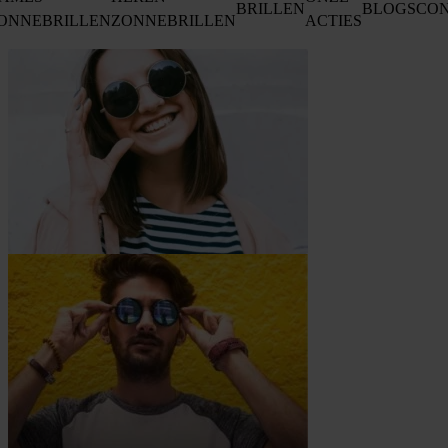
BRILLEN
BLOGS
CO
ONNEBRILLEN
ZONNEBRILLEN
ACTIES