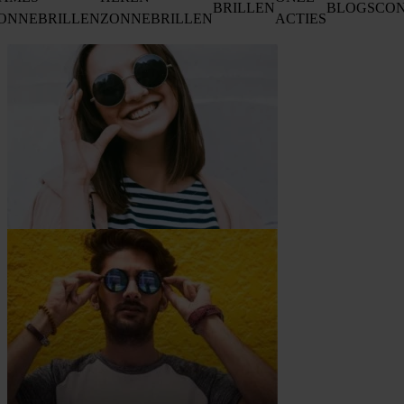
BRILLEN
BLOGS
CO
ONNEBRILLEN
ZONNEBRILLEN
ACTIES