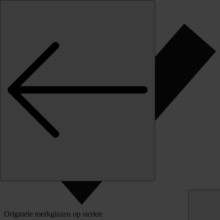
Skip to content
Klantbeoordeling
Originele merkglazen op sterkte