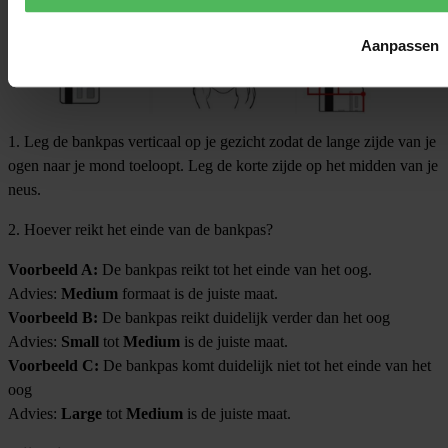
Aanpassen
1. Leg de bankpas verticaal op je gezicht zodat de lange zijde van je
ogen naar je mond toeloopt. Leg de korte zijde op het midden van je
neus.
2. Hoever reikt het einde van de bankpas?
Voorbeeld A:
De bankpas reikt tot het einde van het oog.
Advies:
Medium
formaat is de juiste maat.
Voorbeeld B:
De bankpas reikt duidelijk verder dan het oog
Advies:
Small
tot
Medium
is de juiste maat.
Voorbeeld C:
De bankpas komt duidelijk niet tot het einde van het
oog
Advies:
Large
tot
Medium
is de juiste maat.