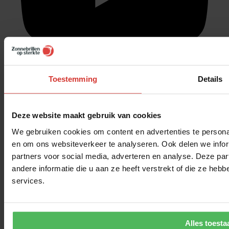
Toestemming
Details
© 2026 zonnebrillenopsterkte.nl – Alle rechten voorbehouden
Deze website maakt gebruik van cookies
We gebruiken cookies om content en advertenties te personal
en om ons websiteverkeer te analyseren. Ook delen we infor
partners voor social media, adverteren en analyse. Deze p
andere informatie die u aan ze heeft verstrekt of die ze he
Venster sluiten
x
services.
Welke maat heb ik nodig?
Dit is heel eenvoudig!
Om jouw Ray-Ban correctie montuur maat
Alles toesta
te bepalen heb je slechts een bankpasje / rijbewijspasje nodig.