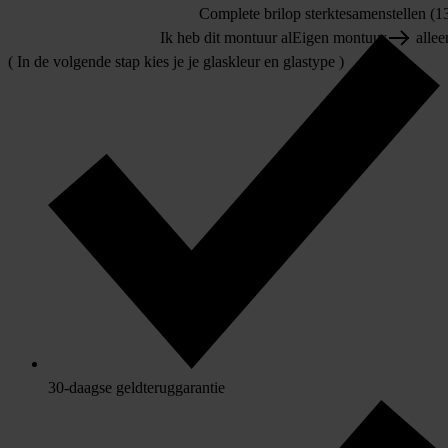
Complete bril
op sterkte
samenstellen (13
Ik heb dit montuur al
Eigen montuur
allee
( In de volgende stap kies je je glaskleur en glastype )
30-daagse geldteruggarantie