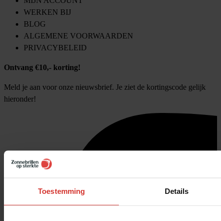
MIJN ACCOUNT
WERKEN BIJ
BLOG
ALGEMENE VOORWAARDEN
PRIVACYBELEID
Ontvang €10,- korting!
Meld je aan voor onze nieuwsbrief. Je ziet de kortingscode gelijk
hieronder!
Toestemming
Details