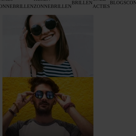
BRILLEN
BLOGS
CO
ONNEBRILLEN
ZONNEBRILLEN
ACTIES