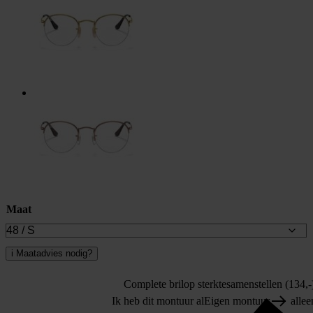
Maat
i
Maatadvies nodig?
Complete bril
op sterkte
samenstellen (134,-
Ik heb dit montuur al
Eigen montuur
allee