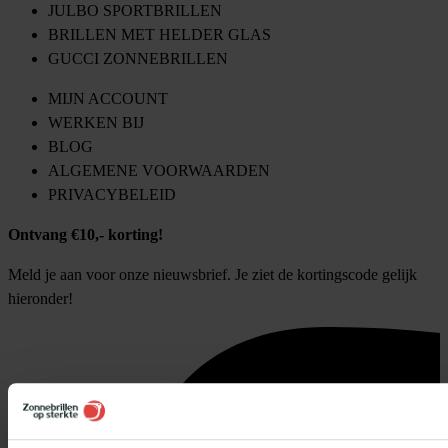
JULBO SPORTBRILLEN
BRILLEN MET HELDER GLAS
GUCCI ZONNEBRILLEN
MIJN ACCOUNT
WERKEN BIJ
BLOG
ALGEMENE VOORWAARDEN
PRIVACYBELEID
Ontvang €10,- korting!
Meld je aan voor onze nieuwsbrief. Je ziet de kortingscode gelijk
hieronder!