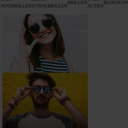
BRILLEN
BLOGS
CO
ONNEBRILLEN
ZONNEBRILLEN
ACTIES