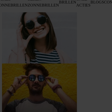
BRILLEN
BLOGS
CO
ONNEBRILLEN
ZONNEBRILLEN
ACTIES