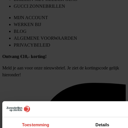
GUCCI ZONNEBRILLEN
MIJN ACCOUNT
WERKEN BIJ
BLOG
ALGEMENE VOORWAARDEN
PRIVACYBELEID
Ontvang €10,- korting!
Meld je aan voor onze nieuwsbrief. Je ziet de kortingscode gelijk
hieronder!
Toestemming
Details