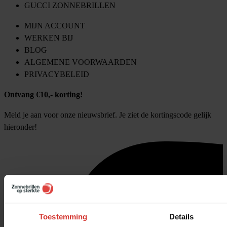
GUCCI ZONNEBRILLEN
MIJN ACCOUNT
WERKEN BIJ
BLOG
ALGEMENE VOORWAARDEN
PRIVACYBELEID
Ontvang €10,- korting!
Meld je aan voor onze nieuwsbrief. Je ziet de kortingscode gelijk
hieronder!
Toestemming
Details