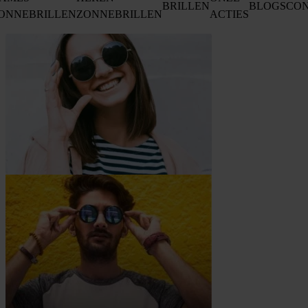
BRILLEN
BLOGS
CO
ONNEBRILLEN
ZONNEBRILLEN
ACTIES