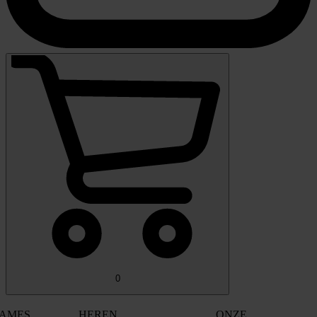
0
AMES
HEREN
ONZE