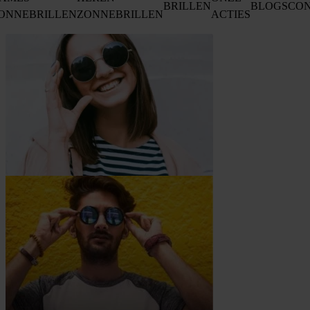
BRILLEN
BLOGS
CO
ONNEBRILLEN
ZONNEBRILLEN
ACTIES