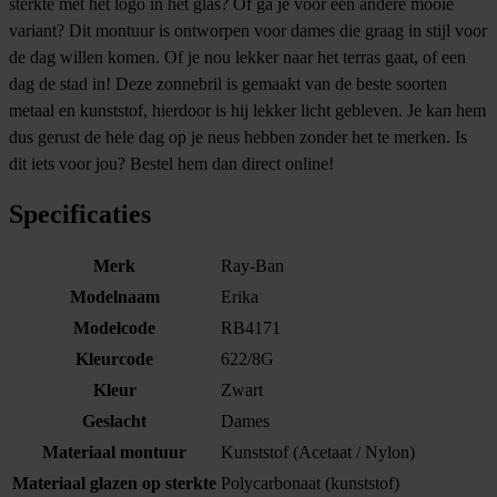
sterkte met het logo in het glas? Of ga je voor een andere mooie
variant? Dit montuur is ontworpen voor dames die graag in stijl voor
de dag willen komen. Of je nou lekker naar het terras gaat, of een
dag de stad in! Deze zonnebril is gemaakt van de beste soorten
metaal en kunststof, hierdoor is hij lekker licht gebleven. Je kan hem
dus gerust de hele dag op je neus hebben zonder het te merken. Is
dit iets voor jou? Bestel hem dan direct online!
Specificaties
Merk
Ray-Ban
Modelnaam
Erika
Modelcode
RB4171
Kleurcode
622/8G
Kleur
Zwart
Geslacht
Dames
Materiaal montuur
Kunststof (Acetaat / Nylon)
Materiaal glazen op sterkte
Polycarbonaat (kunststof)