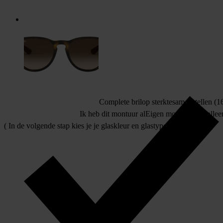
Complete bril
op sterkte
samenstellen (16
Ik heb dit montuur al
Eigen montuur
allee
( In de volgende stap kies je je glaskleur en glastype )