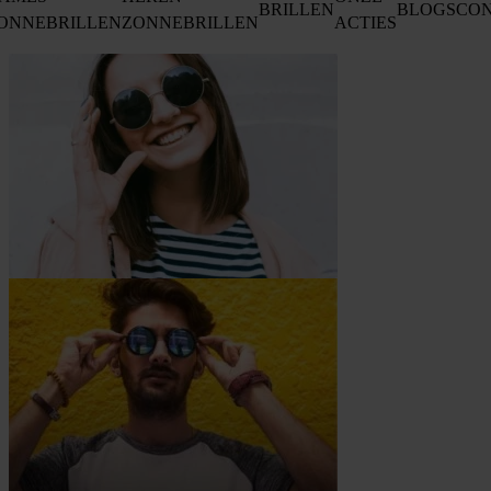
BRILLEN
BLOGS
CO
ONNEBRILLEN
ZONNEBRILLEN
ACTIES