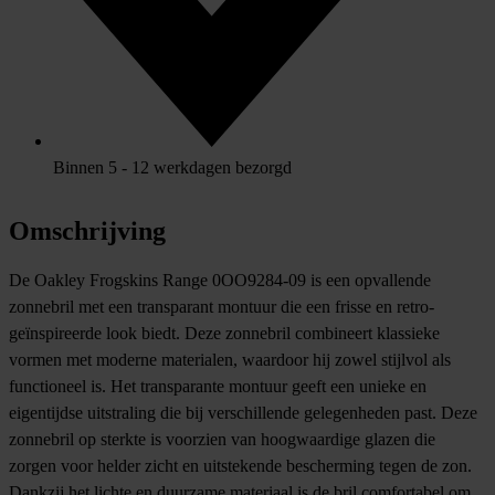
Binnen 5 - 12 werkdagen bezorgd
Omschrijving
De Oakley Frogskins Range 0OO9284-09 is een opvallende
zonnebril met een transparant montuur die een frisse en retro-
geïnspireerde look biedt. Deze zonnebril combineert klassieke
vormen met moderne materialen, waardoor hij zowel stijlvol als
functioneel is. Het transparante montuur geeft een unieke en
eigentijdse uitstraling die bij verschillende gelegenheden past. Deze
zonnebril op sterkte is voorzien van hoogwaardige glazen die
zorgen voor helder zicht en uitstekende bescherming tegen de zon.
Dankzij het lichte en duurzame materiaal is de bril comfortabel om