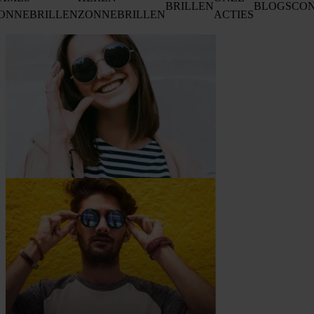
BRILLEN
BLOGS
CO
ONNEBRILLEN
ZONNEBRILLEN
ACTIES