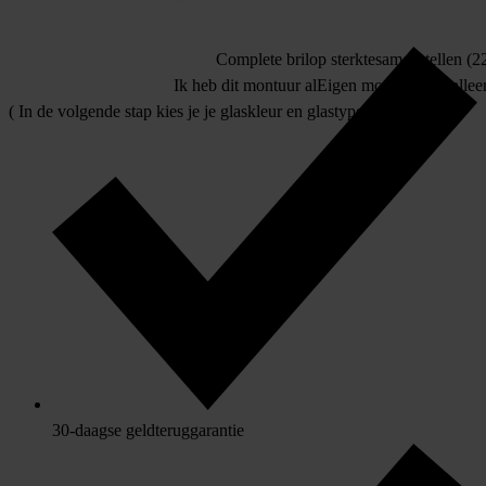
Complete bril
op sterkte
samenstellen (22
Ik heb dit montuur al
Eigen montuur
allee
( In de volgende stap kies je je glaskleur en glastype )
30-daagse geldteruggarantie