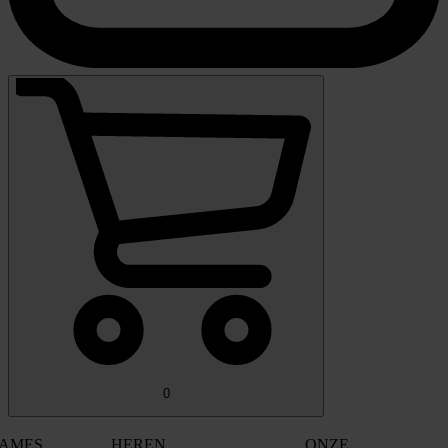
0
AMES
HEREN
ONZE