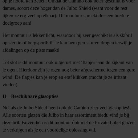
op je hoofd kan zetten. Omdat de Camino ook beter geschikt is voor
dames, scoort deze hoger dan de Julbo Shield (want voor de rest
lijken ze erg veel op elkaar). Dit montuur spreekt dus een bredere
doelgroep aan!
Het montuur is lekker licht, waardoor hij zeer geschikt is als skibril
op sterkte of bergsportbril. Je kan hem gerust uren dragen terwijl je
afdalingen op de piste maakt!
Tot slot is dit montuur ook uitgerust met ‘flapjes’ aan de zijkant van
je ogen. Hierdoor zijn je ogen nog beter afgeschermd tegen een gure
wind. De flapjes kan je erop en eraf klikken (mocht je ze irritant
vinden).
II – Beschikbare glasopties
Net als de Julbo Shield heeft ook de Camino zeer veel glasopties!
Alle soorten glazen die Julbo in haar assortiment biedt, vind je bij
deze bril. Bovendien is dit montuur óok met de Private Label glazen
te verkrijgen als je een voordelige oplossing wil.