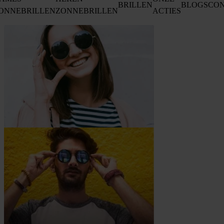
BRILLEN
BLOGS
CO
ONNEBRILLEN
ZONNEBRILLEN
ACTIES