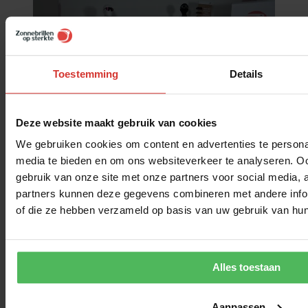
Toestemming
Details
Deze website maakt gebruik van cookies
We gebruiken cookies om content en advertenties te personal
Algemene opmerking
media te bieden en om ons websiteverkeer te analyseren. Oo
Zoals je ziet zijn er veel Julbo monturen in deze top 5. Graag wil ik
gebruik van onze site met onze partners voor social media,
voor de zekerheid benoemen dat deze content
niet
gesponsord is, en
partners kunnen deze gegevens combineren met andere inform
dat we met
geen enkel
merk afspraken hebben. Bovenstaande top 5
of die ze hebben verzameld op basis van uw gebruik van hun
is puur de
kritische blik
van onze opticiens!
Schrijf in op de nieuwsbrief & ontvang €10,- korting
Alles toestaan
Schrijf je in op de nieuwsbrief & ontvang €10,- korting.
Verder ontvang je exclusieve kortingen voor abonnees & handige
Aanpassen