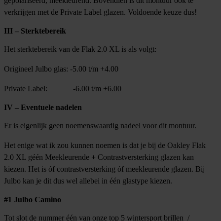
gepolariseerd, meekleurend. Bovendien is dit montuur ook te
verkrijgen met de Private Label glazen. Voldoende keuze dus!
III – Sterktebereik
Het sterktebereik van de Flak 2.0 XL is als volgt:
Origineel Julbo glas: -5.00 t/m +4.00
Private Label: -6.00 t/m +6.00
IV – Eventuele nadelen
Er is eigenlijk geen noemenswaardig nadeel voor dit montuur.
Het enige wat ik zou kunnen noemen is dat je bij de Oakley Flak
2.0 XL géén Meekleurende
+
Contrastversterking glazen kan
kiezen. Het is óf contrastversterking óf meekleurende glazen. Bij
Julbo kan je dit dus wel allebei in één glastype kiezen.
#1 Julbo Camino
Tot slot de nummer één van onze top 5 wintersport brillen /