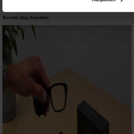
tips aangaande je zonnebril.
Recente blog berichten