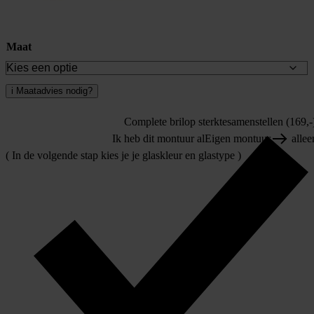
Maat
i
Maatadvies nodig?
Complete bril
op sterkte
samenstellen (169,-
Ik heb dit montuur al
Eigen montuur
allee
( In de volgende stap kies je je glaskleur en glastype )