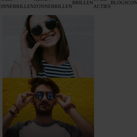
BRILLEN
BLOGS
CO
ONNEBRILLEN
ZONNEBRILLEN
ACTIES