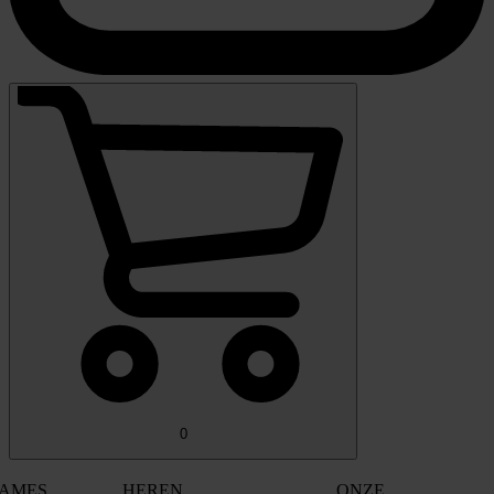
0
AMES
HEREN
ONZE