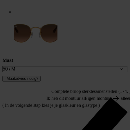
Maat
i
Maatadvies nodig?
Complete bril
op sterkte
samenstellen (174,-
Ik heb dit montuur al
Eigen montuur
allee
( In de volgende stap kies je je glaskleur en glastype )