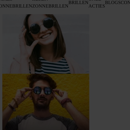
BRILLEN
BLOGS
CO
ONNEBRILLEN
ZONNEBRILLEN
ACTIES