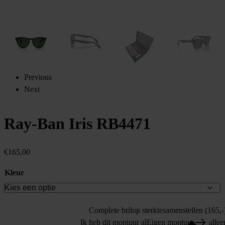
Previous
Next
Ray-Ban Iris RB4471
€
165,00
Kleur
Complete bril
op sterkte
samenstellen (165,-
Ik heb dit montuur al
Eigen montuur
allee