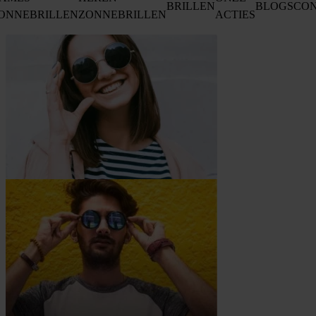
BRILLEN
BLOGS
CO
ONNEBRILLEN
ZONNEBRILLEN
ACTIES