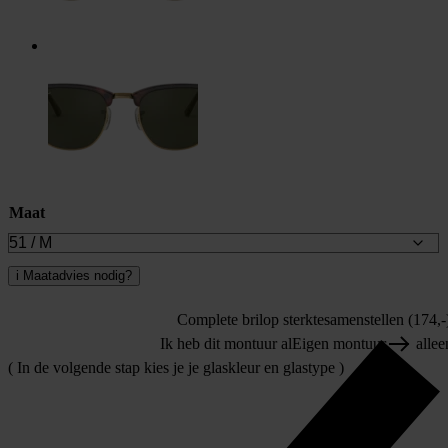
Maat
i
Maatadvies nodig?
Complete bril
op sterkte
samenstellen (174,-
Ik heb dit montuur al
Eigen montuur
allee
( In de volgende stap kies je je glaskleur en glastype )