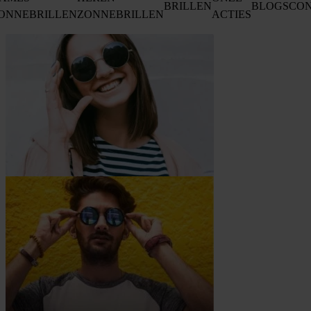
BRILLEN
BLOGS
CO
ONNEBRILLEN
ZONNEBRILLEN
ACTIES