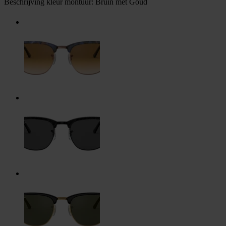
Beschrijving kleur montuur:
Bruin met Goud