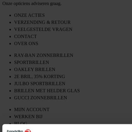
Onze opticiens adviseren graag.
ONZE ACTIES
VERZENDING & RETOUR
VEELGESTELDE VRAGEN
CONTACT
OVER ONS
RAY-BAN ZONNEBRILLEN
SPORTBRILLEN
OAKLEY BRILLEN
2E BRIL, 35% KORTING
JULBO SPORTBRILLEN
BRILLEN MET HELDER GLAS
GUCCI ZONNEBRILLEN
MIJN ACCOUNT
WERKEN BIJ
BLOG
ALGEMENE VOORWAARDEN