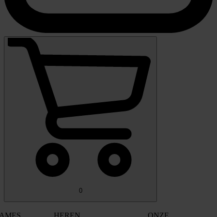
0
AMES
HEREN
ONZE