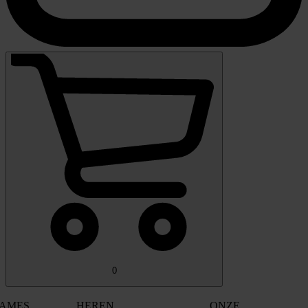
0
AMES
HEREN
ONZE