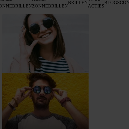
BRILLEN
BLOGS
CO
ONNEBRILLEN
ZONNEBRILLEN
ACTIES