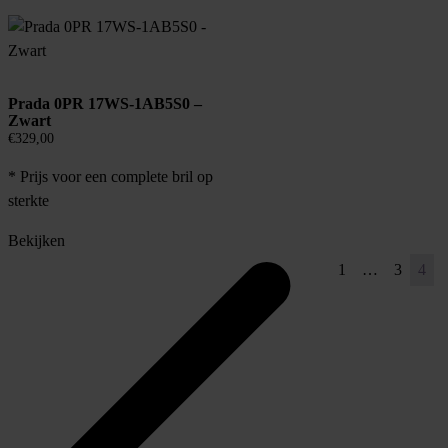
op
populariteit
Prada 0PR 17WS-1AB5S0 –
Zwart
€
329,00
* Prijs voor een complete bril op
sterkte
Bekijken
1
…
3
4