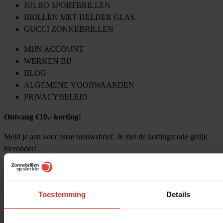
JULBO SPORTBRILLEN
BRILLEN MET HELDER GLAS
GUCCI ZONNEBRILLEN
MIJN ACCOUNT
WERKEN BIJ
BLOG
ALGEMENE VOORWAARDEN
PRIVACYBELEID
Ontvang €10,- korting!
Meld je aan voor onze nieuwsbrief. Je ziet de kortingscode gelijk
hieronder!
Toestemming
Details