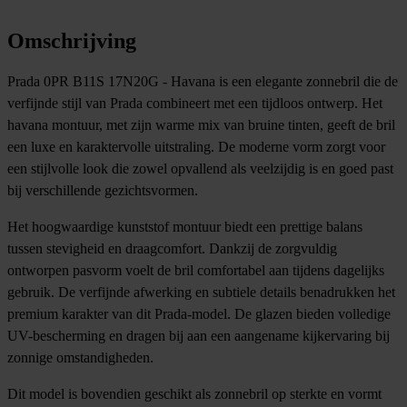
Omschrijving
Prada 0PR B11S 17N20G - Havana is een elegante zonnebril die de
verfijnde stijl van Prada combineert met een tijdloos ontwerp. Het
havana montuur, met zijn warme mix van bruine tinten, geeft de bril
een luxe en karaktervolle uitstraling. De moderne vorm zorgt voor
een stijlvolle look die zowel opvallend als veelzijdig is en goed past
bij verschillende gezichtsvormen.
Het hoogwaardige kunststof montuur biedt een prettige balans
tussen stevigheid en draagcomfort. Dankzij de zorgvuldig
ontworpen pasvorm voelt de bril comfortabel aan tijdens dagelijks
gebruik. De verfijnde afwerking en subtiele details benadrukken het
premium karakter van dit Prada-model. De glazen bieden volledige
UV-bescherming en dragen bij aan een aangename kijkervaring bij
zonnige omstandigheden.
Dit model is bovendien geschikt als zonnebril op sterkte en vormt