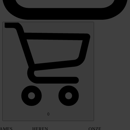
0
AMES
HEREN
ONZE