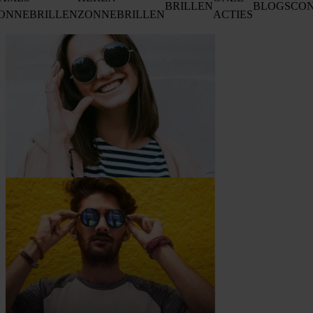
BRILLEN
BLOGS
CO
ONNEBRILLEN
ZONNEBRILLEN
ACTIES