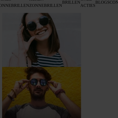
BRILLEN
BLOGS
CO
ONNEBRILLEN
ZONNEBRILLEN
ACTIES