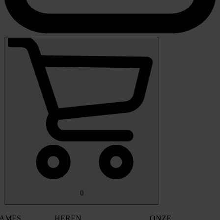
0
AMES
HEREN
ONZE