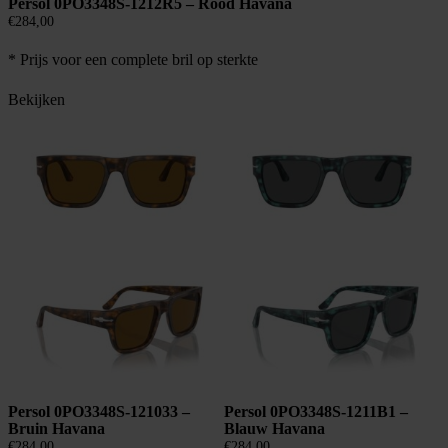
Persol 0PO3348S-1212R5 – Rood Havana
€
284,00
* Prijs voor een complete bril op sterkte
Bekijken
Persol 0PO3348S-121033 –
Persol 0PO3348S-1211B1 –
Bruin Havana
Blauw Havana
€
284,00
€
284,00