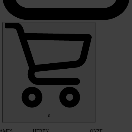
0
AMES
HEREN
ONZE