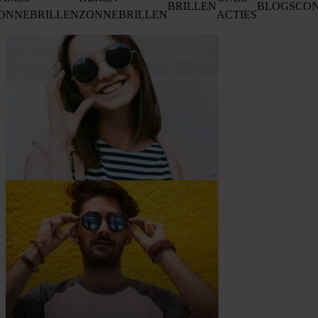
BRILLEN
BLOGS
CO
ONNEBRILLEN
ZONNEBRILLEN
ACTIES