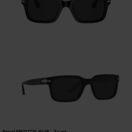
Persol 0PO3272S-95/48 – Zwart