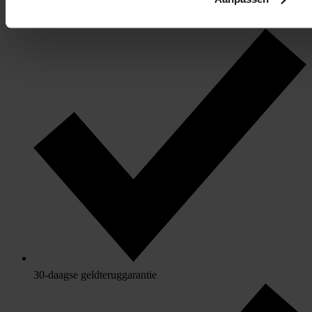
Originele merkglazen op sterkte
30-daagse geldteruggarantie