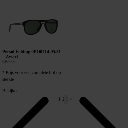
Persol Folding 0PO0714-95/31
– Zwart
€
267,00
* Prijs voor een complete bril op
sterkte
Bekijken
1
2
3
4