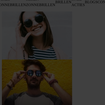
BRILLEN
BLOGS
CO
ONNEBRILLEN
ZONNEBRILLEN
ACTIES