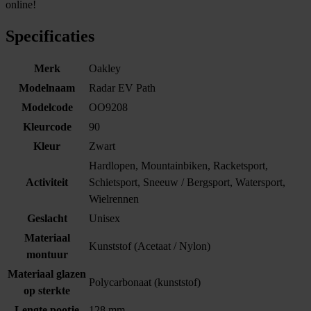
online!
Specificaties
Merk
Oakley
Modelnaam
Radar EV Path
Modelcode
OO9208
Kleurcode
90
Kleur
Zwart
Hardlopen, Mountainbiken, Racketsport,
Activiteit
Schietsport, Sneeuw / Bergsport, Watersport,
Wielrennen
Geslacht
Unisex
Materiaal
Kunststof (Acetaat / Nylon)
montuur
Materiaal glazen
Polycarbonaat (kunststof)
op sterkte
Lengte pootje
128 mm