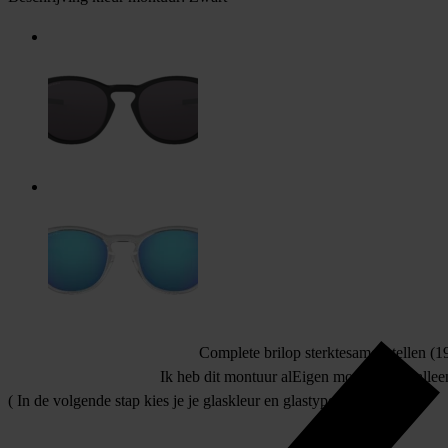
Complete bril
op sterkte
samenstellen (19
Ik heb dit montuur al
Eigen montuur
allee
( In de volgende stap kies je je glaskleur en glastype )