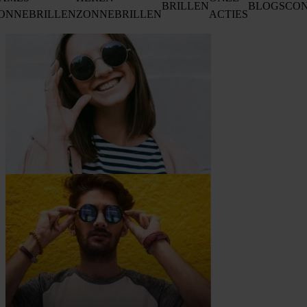
BRILLEN
BLOGS
CO
ONNEBRILLEN
ZONNEBRILLEN
ACTIES