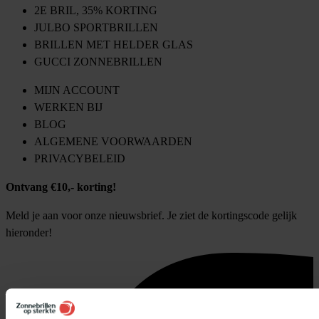
2E BRIL, 35% KORTING
JULBO SPORTBRILLEN
BRILLEN MET HELDER GLAS
GUCCI ZONNEBRILLEN
MIJN ACCOUNT
WERKEN BIJ
BLOG
ALGEMENE VOORWAARDEN
PRIVACYBELEID
Ontvang €10,- korting!
Meld je aan voor onze nieuwsbrief. Je ziet de kortingscode gelijk
hieronder!