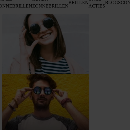
BRILLEN
BLOGS
CO
ONNEBRILLEN
ZONNEBRILLEN
ACTIES