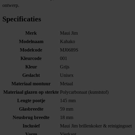
ontwerp.
Specificaties
Merk
Maui Jim
Modelnaam
Kahako
Modelcode
MJ0689S
Kleurcode
001
Kleur
Grijs
Geslacht
Unisex
Materiaal montuur
Metaal
Materiaal glazen op sterkte
Polycarbonaat (kunststof)
Lengte pootje
145 mm
Glasbreedte
59 mm
Neusbrug breedte
18 mm
Inclusief
Maui Jim brillenkoker & reinigingsset
Vorm
Vierkant