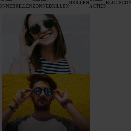
BRILLEN
BLOGS
CO
ONNEBRILLEN
ZONNEBRILLEN
ACTIES