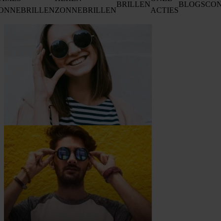
BRILLEN
BLOGS
CO
ONNEBRILLEN
ZONNEBRILLEN
ACTIES