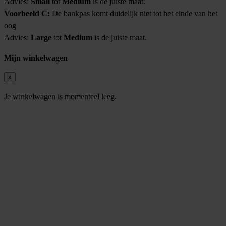
Advies:
Small
tot
Medium
is de juiste maat.
Voorbeeld C:
De bankpas komt duidelijk niet tot het einde van het
oog
Advies:
Large
tot
Medium
is de juiste maat.
Mijn winkelwagen
x
Je winkelwagen is momenteel leeg.