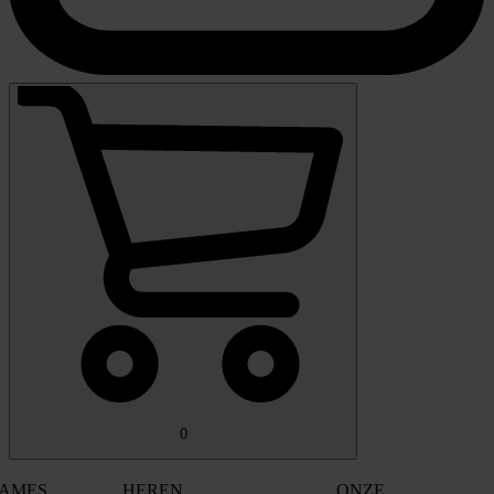
0
AMES
HEREN
ONZE