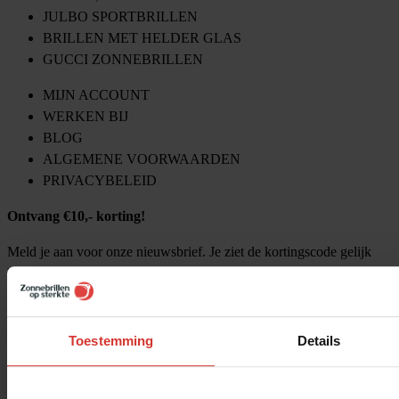
JULBO SPORTBRILLEN
BRILLEN MET HELDER GLAS
GUCCI ZONNEBRILLEN
MIJN ACCOUNT
WERKEN BIJ
BLOG
ALGEMENE VOORWAARDEN
PRIVACYBELEID
Ontvang €10,- korting!
Meld je aan voor onze nieuwsbrief. Je ziet de kortingscode gelijk
hieronder!
Toestemming
Details