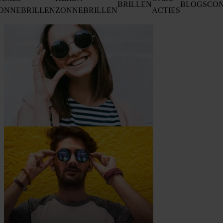
BRILLEN
BLOGS
CO
ONNEBRILLEN
ZONNEBRILLEN
ACTIES