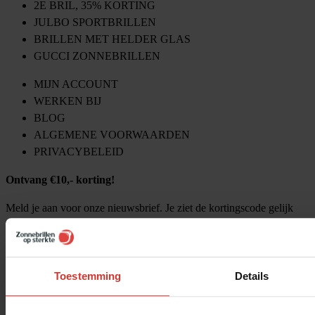
2E BRIL, 35% KORTING
JULBO SPORTBRILLEN
BRILLEN MET HELDER GLAS
GUCCI ZONNEBRILLEN
MIJN ACCOUNT
WERKEN BIJ
BLOG
ALGEMENE VOORWAARDEN
PRIVACYBELEID
Ontvang €10,- korting!
Meld je aan voor onze nieuwsbrief. Je ziet de kortingscode gelijk
hieronder!
Toestemming
Details