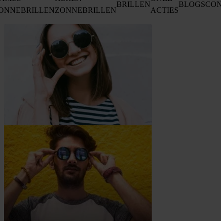
BRILLEN
BLOGS
CO
ONNEBRILLEN
ZONNEBRILLEN
ACTIES