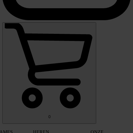
0
AMES
HEREN
ONZE