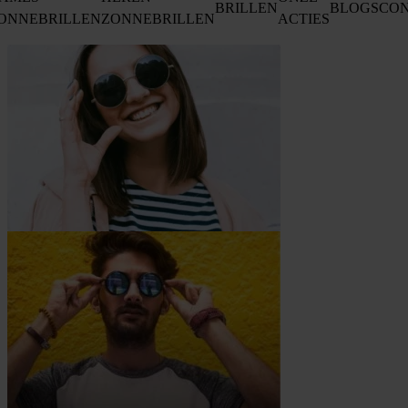
BRILLEN
BLOGS
CO
ONNEBRILLEN
ZONNEBRILLEN
ACTIES