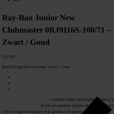
Next
Ray-Ban Junior New
Clubmaster 0RJ9116S-100/71 –
Zwart / Goud
€
115,00
Beschrijving kleur montuur:
Zwart / Goud
Complete bril
op sterkte
samenstellen (11
Ik heb dit montuur al
Eigen montuur
allee
( In de volgende stap kies je je glaskleur en glastype )