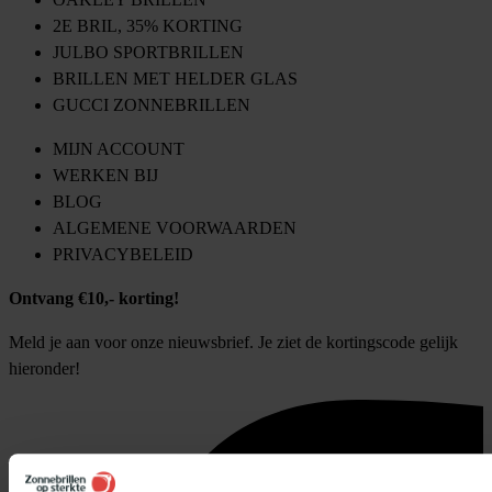
2E BRIL, 35% KORTING
JULBO SPORTBRILLEN
BRILLEN MET HELDER GLAS
GUCCI ZONNEBRILLEN
MIJN ACCOUNT
WERKEN BIJ
BLOG
ALGEMENE VOORWAARDEN
PRIVACYBELEID
Ontvang €10,- korting!
Meld je aan voor onze nieuwsbrief. Je ziet de kortingscode gelijk
hieronder!