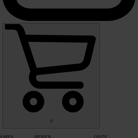
0
AMES
HEREN
ONZE