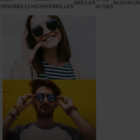
BRILLEN
BLOGS
CO
ONNEBRILLEN
ZONNEBRILLEN
ACTIES