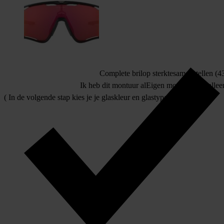
Complete bril
op sterkte
samenstellen (43
Ik heb dit montuur al
Eigen montuur
allee
( In de volgende stap kies je je glaskleur en glastype )