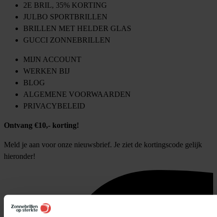
2E BRIL, 35% KORTING
JULBO SPORTBRILLEN
BRILLEN MET HELDER GLAS
GUCCI ZONNEBRILLEN
MIJN ACCOUNT
WERKEN BIJ
BLOG
ALGEMENE VOORWAARDEN
PRIVACYBELEID
Ontvang €10,- korting!
Meld je aan voor onze nieuwsbrief. Je ziet de kortingscode gelijk
hieronder!