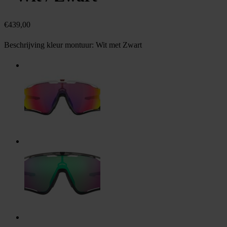
€
439,00
Beschrijving kleur montuur:
Wit met Zwart