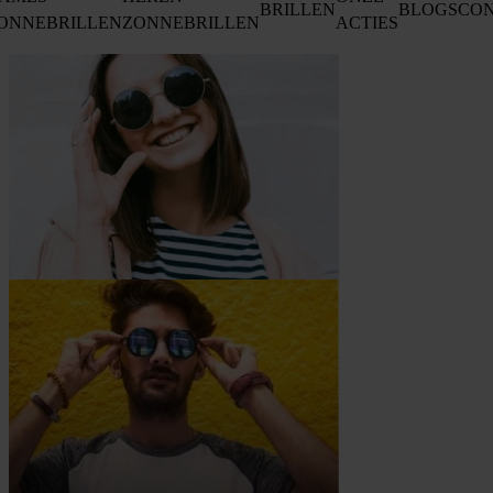
BRILLEN
BLOGS
CO
ONNEBRILLEN
ZONNEBRILLEN
ACTIES