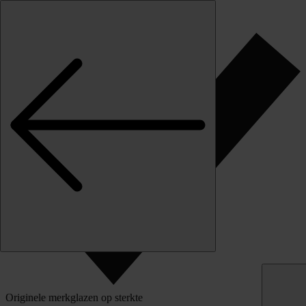
Skip to content
Klantbeoordeling
Originele merkglazen op sterkte