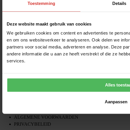
Toestemming
Details
ONZE ACTIES
VERZENDING & RETOUR
VEELGESTELDE VRAGEN
Deze website maakt gebruik van cookies
CONTACT
OVER ONS
We gebruiken cookies om content en advertenties te personal
en om ons websiteverkeer te analyseren. Ook delen we infor
RAY-BAN ZONNEBRILLEN
partners voor social media, adverteren en analyse. Deze p
SPORTBRILLEN
andere informatie die u aan ze heeft verstrekt of die ze he
OAKLEY BRILLEN
services.
2E BRIL, 35% KORTING
JULBO SPORTBRILLEN
BRILLEN MET HELDER GLAS
GUCCI ZONNEBRILLEN
Alles toesta
MIJN ACCOUNT
Aanpassen
WERKEN BIJ
BLOG
ALGEMENE VOORWAARDEN
PRIVACYBELEID