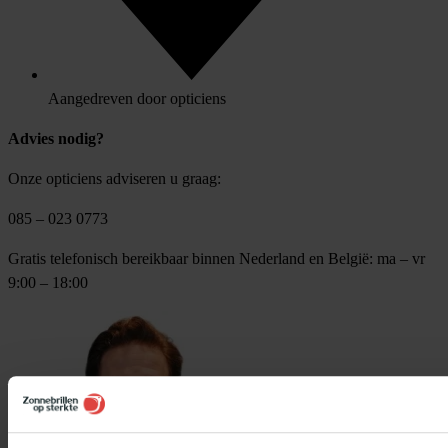
Aangedreven door opticiens
Advies nodig?
Onze opticiens adviseren u graag:
085 – 023 0773
Gratis telefonisch bereikbaar binnen Nederland en België: ma – vr
9:00 – 18:00