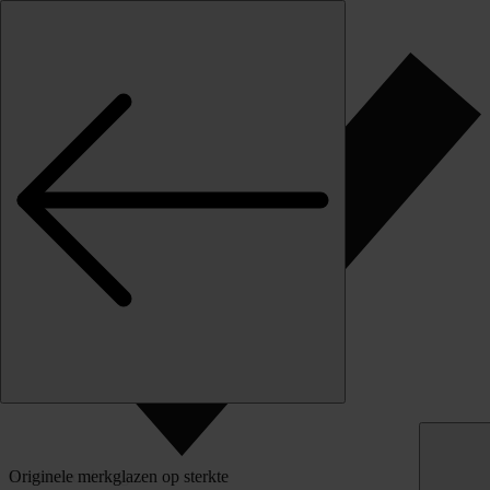
Skip to content
Klantbeoordeling
Originele merkglazen op sterkte