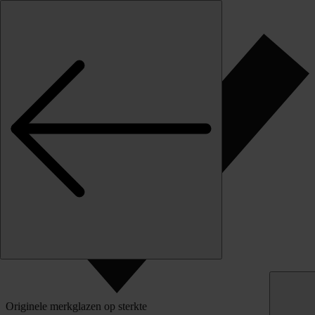
Skip to content
Klantbeoordeling
Originele merkglazen op sterkte