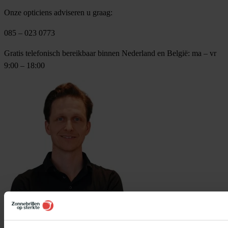
Onze opticiens adviseren u graag:
085 – 023 0773
Gratis telefonisch bereikbaar binnen Nederland en België: ma – vr
9:00 – 18:00