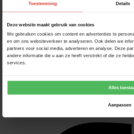
Toestemming
Details
SPORTBRILLEN
OAKLEY BRILLEN
2E BRIL, 35% KORTING
Deze website maakt gebruik van cookies
JULBO SPORTBRILLEN
We gebruiken cookies om content en advertenties te personal
BRILLEN MET HELDER GLAS
en om ons websiteverkeer te analyseren. Ook delen we infor
GUCCI ZONNEBRILLEN
partners voor social media, adverteren en analyse. Deze p
MIJN ACCOUNT
andere informatie die u aan ze heeft verstrekt of die ze he
WERKEN BIJ
services.
BLOG
ALGEMENE VOORWAARDEN
PRIVACYBELEID
Alles toesta
Ontvang €10,- korting!
Aanpassen
Meld je aan voor onze nieuwsbrief. Je ziet de kortingscode gelijk
hieronder!