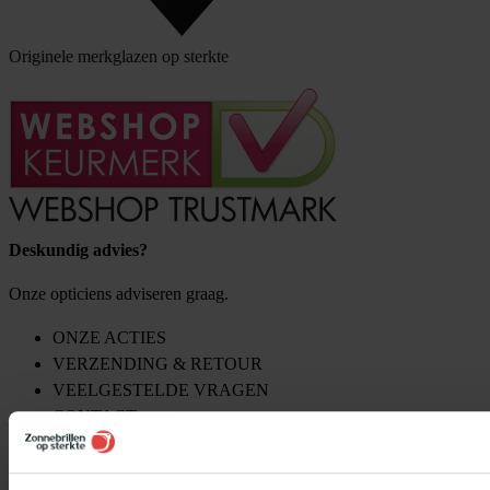
Klantbeoordeling
Originele merkglazen op sterkte
Deskundig advies?
Onze opticiens adviseren graag.
ONZE ACTIES
VERZENDING & RETOUR
VEELGESTELDE VRAGEN
CONTACT
OVER ONS
RAY-BAN ZONNEBRILLEN