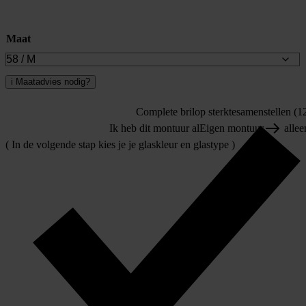
Maat
i
Maatadvies nodig?
Complete bril
op sterkte
samenstellen (12
Ik heb dit montuur al
Eigen montuur
allee
( In de volgende stap kies je je glaskleur en glastype )