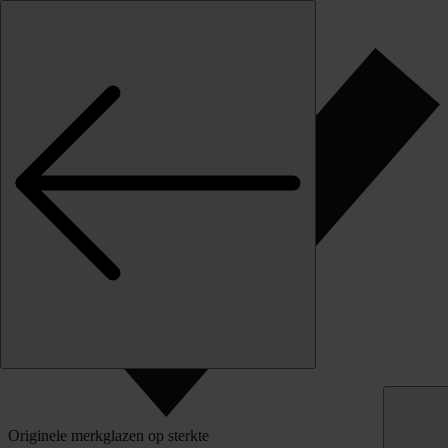
Skip to content
Klantbeoordeling
Originele merkglazen op sterkte