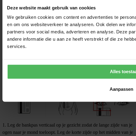
© 2026 zonnebrillenopsterkte.nl – Alle rechten voorbehouden
Deze website maakt gebruik van cookies
We gebruiken cookies om content en advertenties te personal
en om ons websiteverkeer te analyseren. Ook delen we infor
partners voor social media, adverteren en analyse. Deze p
andere informatie die u aan ze heeft verstrekt of die ze he
services.
Venster sluiten
x
Welke maat heb ik nodig?
Alles toesta
Dit is heel eenvoudig!
Om jouw Ray-Ban correctie montuur maat
te bepalen heb je slechts een bankpasje / rijbewijspasje nodig.
Aanpassen
1. Leg de bankpas verticaal op je gezicht zodat de lange zijde van je
ogen naar je mond toeloopt. Leg de korte zijde op het midden van je