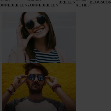
BRILLEN
BLOGS
CO
ONNEBRILLEN
ZONNEBRILLEN
ACTIES