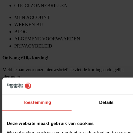
GUCCI ZONNEBRILLEN
MIJN ACCOUNT
WERKEN BIJ
BLOG
ALGEMENE VOORWAARDEN
PRIVACYBELEID
Ontvang €10,- korting!
Meld je aan voor onze nieuwsbrief. Je ziet de kortingscode gelijk
hieronder!
Toestemming
Details
Deze website maakt gebruik van cookies
We gebruiken cookies om content en advertenties te personal