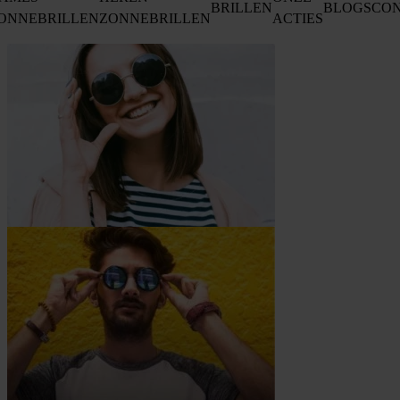
BRILLEN
BLOGS
CO
ONNEBRILLEN
ZONNEBRILLEN
ACTIES