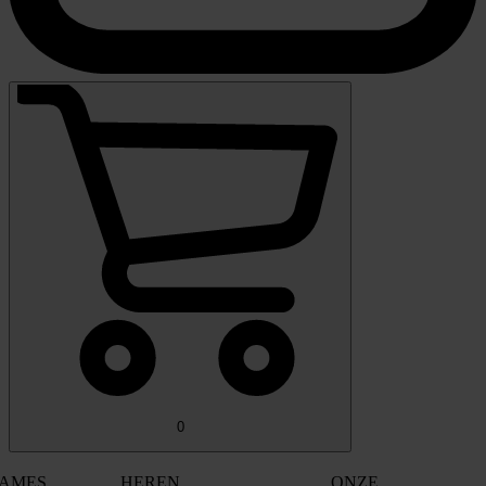
0
AMES
HEREN
ONZE