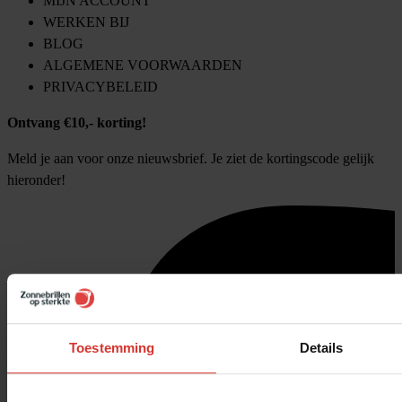
MIJN ACCOUNT
WERKEN BIJ
BLOG
ALGEMENE VOORWAARDEN
PRIVACYBELEID
Ontvang €10,- korting!
Meld je aan voor onze nieuwsbrief. Je ziet de kortingscode gelijk
hieronder!
Toestemming
Details