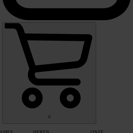
0
AMES
HEREN
ONZE