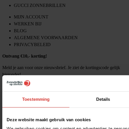
GUCCI ZONNEBRILLEN
MIJN ACCOUNT
WERKEN BIJ
BLOG
ALGEMENE VOORWAARDEN
PRIVACYBELEID
Ontvang €10,- korting!
Meld je aan voor onze nieuwsbrief. Je ziet de kortingscode gelijk
hieronder!
Toestemming
Details
Deze website maakt gebruik van cookies
We gebruiken cookies om content en advertenties te personal