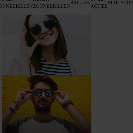
BRILLEN
BLOGS
CO
ONNEBRILLEN
ZONNEBRILLEN
ACTIES