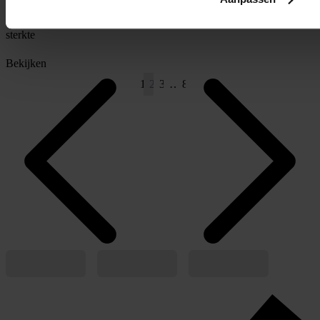
* Prijs voor een complete bril op
sterkte
Bekijken
1
2
3
…
8