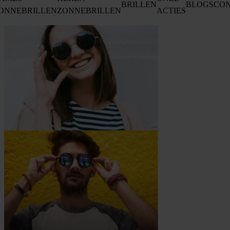
BRILLEN
BLOGS
CO
ONNEBRILLEN
ZONNEBRILLEN
ACTIES